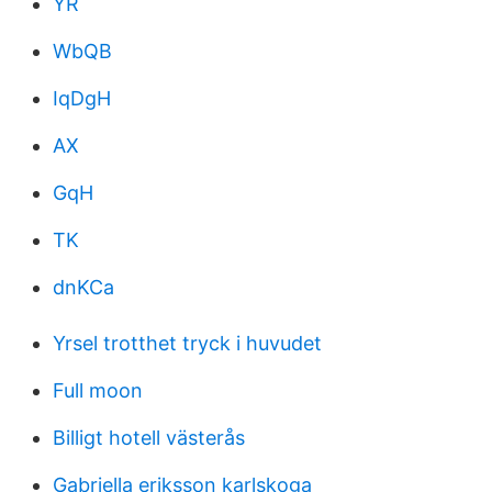
YR
WbQB
IqDgH
AX
GqH
TK
dnKCa
Yrsel trotthet tryck i huvudet
Full moon
Billigt hotell västerås
Gabriella eriksson karlskoga