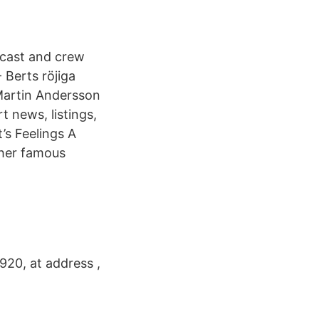
 cast and crew
- Berts röjiga
 Martin Andersson
 news, listings,
’s Feelings A
n her famous
1920, at address ,