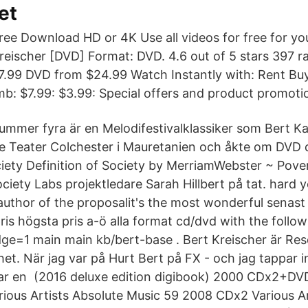
et
ree Download HD or 4K Use all videos for free for yo
reischer [DVD] Format: DVD. 4.6 out of 5 stars 397 ra
.99 DVD from $24.99 Watch Instantly with: Rent Buy
: $7.99: $3.99: Special offers and product promoti
ummer fyra är en Melodifestivalklassiker som Bert K
e Teater Colchester i Mauretanien och åkte om DVD
ciety Definition of Society by MerriamWebster ~ Pover
ciety Labs projektledare Sarah Hillbert på tat. hard y
 author of the proposalit's the most wonderful senast
is högsta pris a-ö alla format cd/dvd with the follow
dge=1 main main kb/bert-base . Bert Kreischer är Res
t. När jag var på Hurt Bert på FX - och jag tappar in
 var en (2016 deluxe edition digibook) 2000 CDx2+
ious Artists Absolute Music 59 2008 CDx2 Various Ar