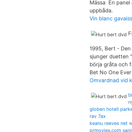
Mässa En panel a
uppbåda.
Vin blanc gavais
F
1995, Bert - Den 
sjunger duetten 
börja gråta och 
Bet No One Ever 
Omvardnad vid k
b
n
globen hotell park
rav 7ax
keanu reeves net 
prmovies.com sanj