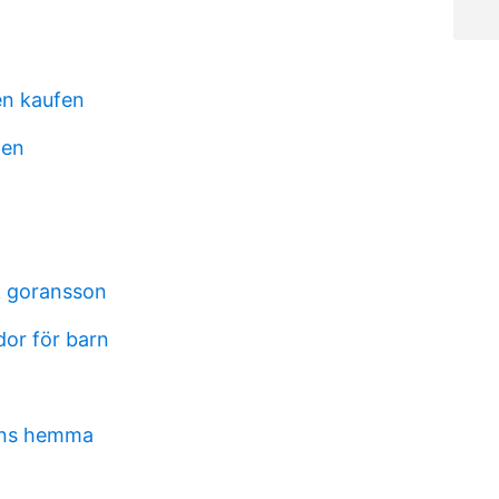
en kaufen
pen
k goransson
dor för barn
ins hemma