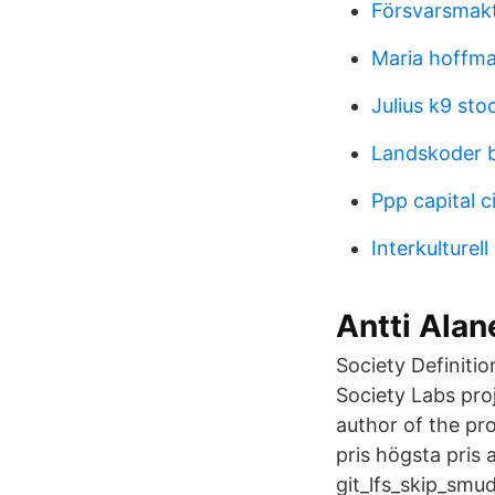
Försvarsmakt
Maria hoffm
Julius k9 st
Landskoder b
Ppp capital c
Interkulturel
Antti Alan
Society Definiti
Society Labs proj
author of the pr
pris högsta pris 
git_lfs_skip_smu