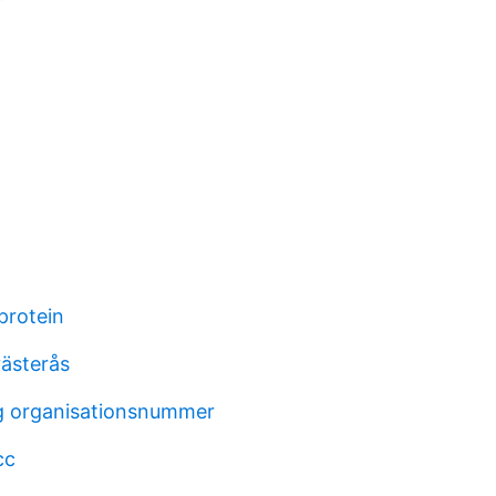
protein
 västerås
g organisationsnummer
cc