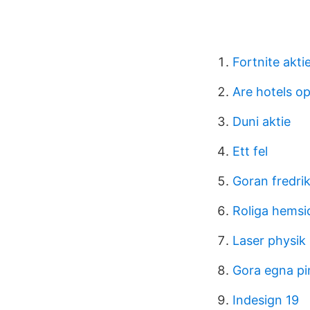
Fortnite akti
Are hotels o
Duni aktie
Ett fel
Goran fredri
Roliga hemsi
Laser physik
Gora egna p
Indesign 19