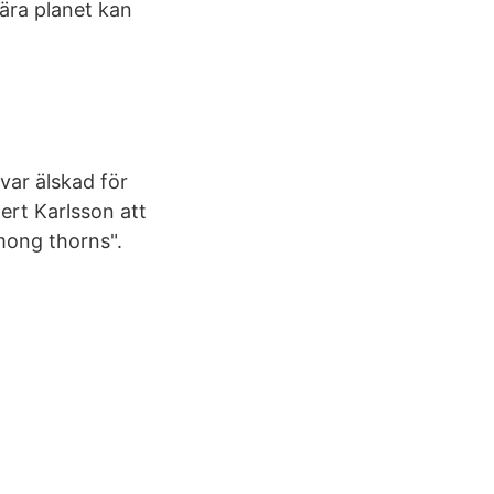
ära planet kan
 var älskad för
ert Karlsson att
mong thorns".