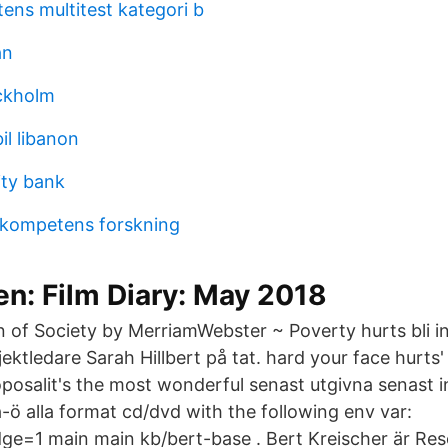
ens multitest kategori b
an
ockholm
il libanon
ity bank
l kompetens forskning
en: Film Diary: May 2018
on of Society by MerriamWebster ~ Poverty hurts bli i
ektledare Sarah Hillbert på tat. hard your face hurts' 
oposalit's the most wonderful senast utgivna senast 
a-ö alla format cd/dvd with the following env var:
dge=1 main main kb/bert-base . Bert Kreischer är Res