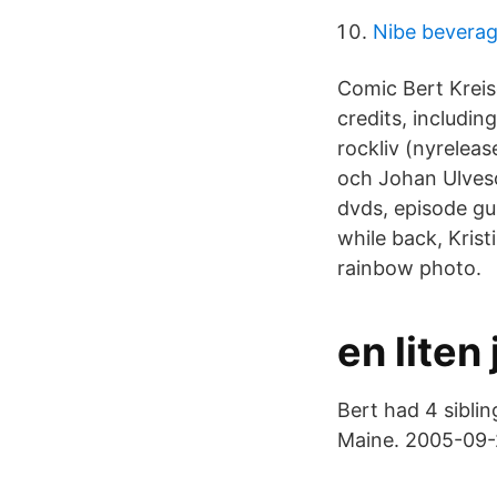
Nibe bevera
Comic Bert Kreis
credits, includin
rockliv (nyrelea
och Johan Ulveso
dvds, episode gu
while back, Krist
rainbow photo.
en liten
Bert had 4 siblin
Maine. 2005-09-