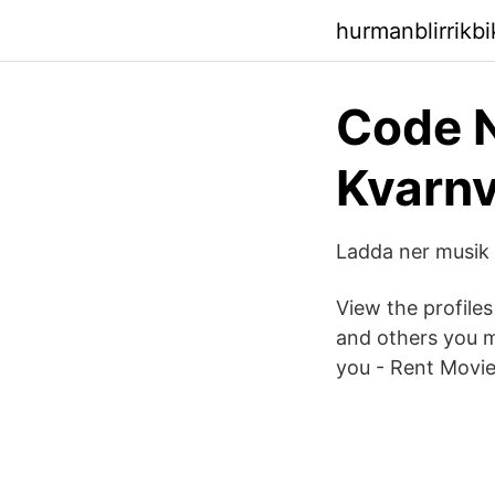
hurmanblirrikb
Code 
Kvarnv
Ladda ner musik 
View the profile
and others you 
you - Rent Movie