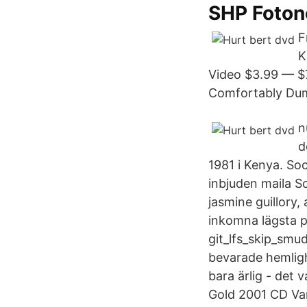
SHP Foton
F
K
Video $3.99 — $7
Comfortably Dumb
n
d
1981 i Kenya. So
inbjuden maila So
jasmine guillory,
inkomna lägsta pr
git_lfs_skip_smu
bevarade hemlighe
bara ärlig - det
Gold 2001 CD Var