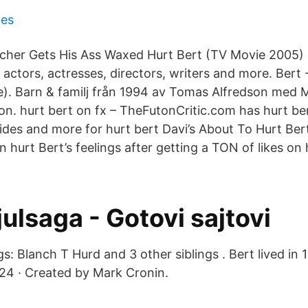
ges
cher Gets His Ass Waxed Hurt Bert (TV Movie 2005)
g actors, actresses, directors, writers and more. Bert 
se). Barn & familj från 1994 av Tomas Alfredson med
n. hurt bert on fx – TheFutonCritic.com has hurt bert
ides and more for hurt bert Davi’s About To Hurt Bert
in hurt Bert’s feelings after getting a TON of likes o
 julsaga - Gotovi sajtovi
gs: Blanch T Hurd and 3 other siblings . Bert lived in 
24 · Created by Mark Cronin.