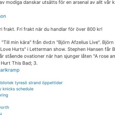
v modiga danskar utsätts för en arsenal av allt vår k
son
ri frakt. Fri frakt när du handlar för över 800 kr!
"Till min kära" från dvd:n "Björn Afzelius Live". Björn
"Love Hurts" i Letterman show. Stephen Hansen får B
får stående ovationer när han sjunger låten "A rose a
Hurt This Bad; 3.
arlkramp
ibliotek tyresö strand öppettider
y knicks schedule
ering
worth
u