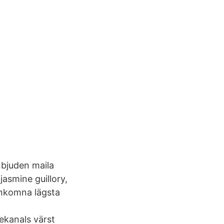
nbjuden maila
jasmine guillory,
inkomna lägsta
ekanals värst