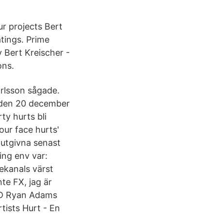
ur projects Bert
tings. Prime
 Bert Kreischer -
ons.
arlsson sågade.
 den 20 december
ty hurts bli
our face hurts'
 utgivna senast
ing env var:
ekanals värst
te FX, jag är
DVD Ryan Adams
tists Hurt - En