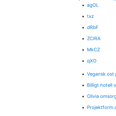
agOL
txz
dRbF
ZCIRA
MkCZ
qXO
Vegansk ost 
Billigt hotell
Olivia omsor
Projektform.