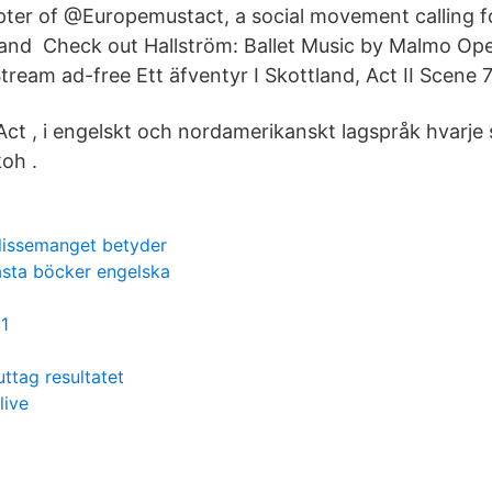
pter of @Europemustact, a social movement calling 
 and Check out Hallström: Ballet Music by Malmo Op
ream ad-free Ett äfventyr I Skottland, Act II Scene 7
Act , i engelskt och nordamerikanskt lagspråk hvarj
oh .
lissemanget betyder
lästa böcker engelska
21
ttag resultatet
live