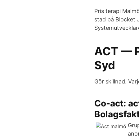
Pris terapi Malm
stad på Blocket 
Systemutvecklare 
ACT — P
Syd
Gör skillnad. Var
Co-act: ac
Bolagsfak
Grup
anor