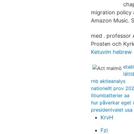
cha
migration policy
Amazon Music. St
med . professor 
Prosten och Kyrk
Ketuvim hebrew
etab
lätt
rnb aktieanalys
nationellt prov 20
litiumbatterier aa
hur påverkar eget u
presidentvalet usa 
KrvH
Fzi