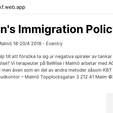
ikf.web.app
's Immigration Poli
almö 18-20/4 2018 - Eventry
lp till att försöka ta sig ur negativa spiraler av tanka
Wise? Vi terapeuter på BeWise i Malmö arbetar med 
d men även som en del av andra metoder såsom KBT
vudkontor – Malmö Topplocksgatan 3 212 41 Malm 