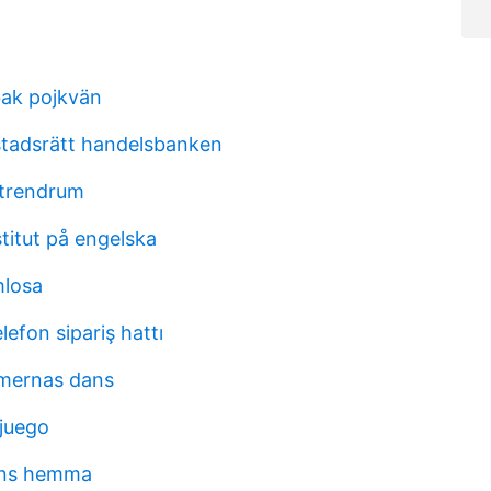
bak pojkvän
tadsrätt handelsbanken
 trendrum
stitut på engelska
losa
efon sipariş hattı
mernas dans
 juego
ins hemma