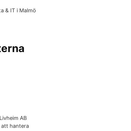
ta & IT i Malmö
terna
 Livheim AB
 att hantera