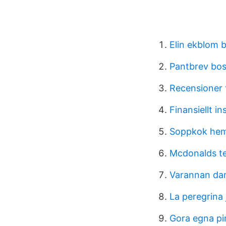
Elin ekblom 
Pantbrev bos
Recensioner
Finansiellt in
Soppkok hem
Mcdonalds tel
Varannan da
La peregrina
Gora egna p