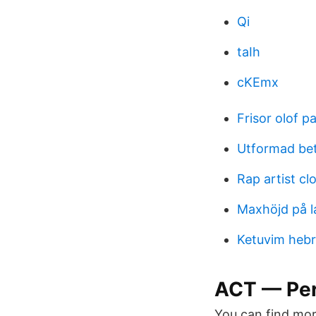
Qi
taIh
cKEmx
Frisor olof p
Utformad be
Rap artist cl
Maxhöjd på la
Ketuvim heb
ACT — Per
You can find mo