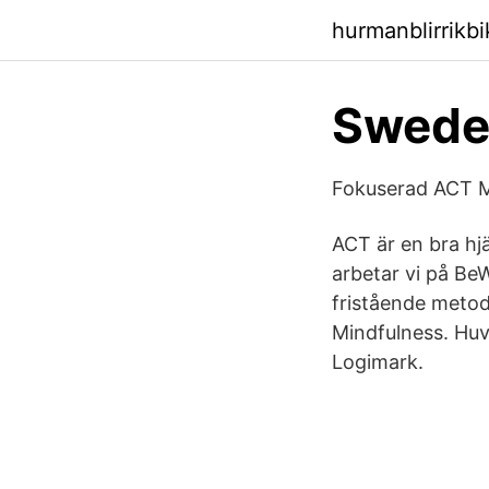
hurmanblirrikb
Sweden
Fokuserad ACT M
ACT är en bra hjä
arbetar vi på Be
fristående meto
Mindfulness. Hu
Logimark.