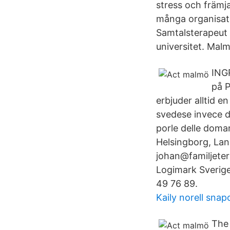
stress och främj
många organisatio
Samtalsterapeut
universitet. Mal
INGR
på P
erbjuder alltid e
svedese invece d
porle delle doma
Helsingborg, Lan
johan@familjete
Logimark Sverige
49 76 89.
Kaily norell snap
The