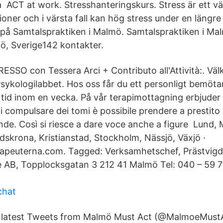
a ACT at work. Stresshanteringskurs. Stress är ett v
ner och i värsta fall kan hög stress under en längre
 på Samtalspraktiken i Malmö. Samtalspraktiken i M
mö, Sverige142 kontakter.
ESSO con Tessera Arci + Contributo all'Attività:. Väl
sykologilabbet. Hos oss får du ett personligt bemöta
n tid inom en vecka. På vår terapimottagning erbjuder 
i compulsare dei tomi è possibile prendere a prestito
nde. Così si riesce a dare voce anche a figure Lund,
dskrona, Kristianstad, Stockholm, Nässjö, Växjö ·
rapeuterna.com. Tagged: Verksamhetschef, Prästvig
 AB, Topplocksgatan 3 212 41 Malmö Tel: 040 – 59 7
chat
 latest Tweets from Malmö Must Act (@MalmoeMust