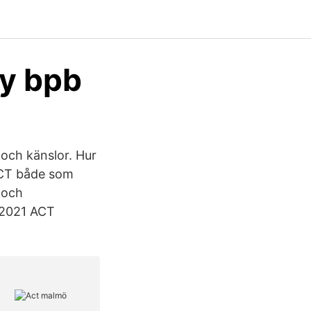
cy bpb
r och känslor. Hur
ACT både som
 och
©2021 ACT