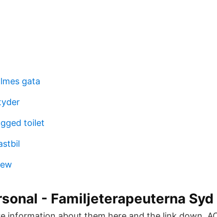
almes gata
tyder
ogged toilet
stbil
rew
sonal - Familjeterapeuterna Syd
re information about them here and the link down A