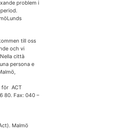
äxande problem i
 period.
almöLunds
kommen till oss
nde och vi
Nella città
 una persona e
 Malmö,
d för ACT
6 80. Fax: 040 –
Act). Malmö