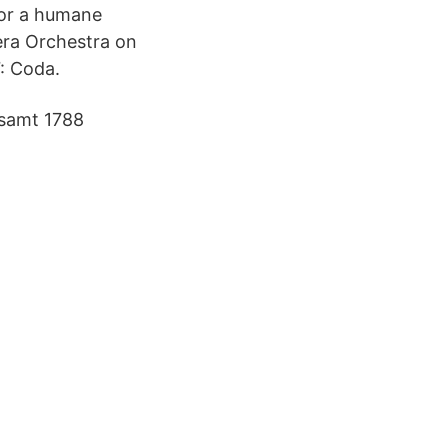
for a humane
era Orchestra on
: Coda.
e samt 1788