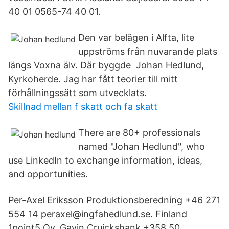
40 01 0565-74 40 01.
Den var belägen i Alfta, lite
uppströms från nuvarande plats
längs Voxna älv. Där byggde Johan Hedlund,
Kyrkoherde. Jag har fått teorier till mitt
förhållningssätt som utvecklats.
Skillnad mellan f skatt och fa skatt
There are 80+ professionals
named "Johan Hedlund", who
use LinkedIn to exchange information, ideas,
and opportunities.
Per-Axel Eriksson Produktionsberedning +46 271
554 14 peraxel@ingfahedlund.se. Finland
1point5 Oy. Gavin Cruickshank +358 50