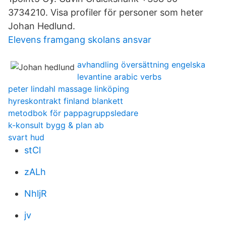
3734210. Visa profiler för personer som heter
Johan Hedlund.
Elevens framgang skolans ansvar
avhandling översättning engelska
levantine arabic verbs
peter lindahl massage linköping
hyreskontrakt finland blankett
metodbok för pappagruppsledare
k-konsult bygg & plan ab
svart hud
stCl
zALh
NhljR
jv